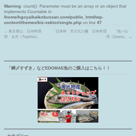
Warning
: count(): Parameter must be an array or an object that
implements Countable in
/home/hgoya/kaikobussan.com/public_html/wp-
content/themes/biz-vektor/single.php
on line
47
←
東京青山 日本料理 『日本料
市川元八幡 日本料理 『魚バル
理 太月（Tagetsu)』
澤（Sawa)』
→
「瞬〆すずき」などEDOMAE魚のご購入はこちら！！
カテゴリー