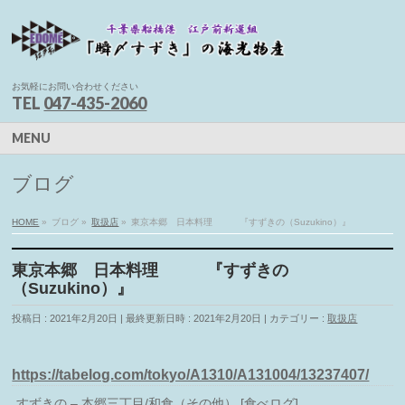
お気軽にお問い合わせください
TEL
047-435-2060
MENU
ブログ
HOME
»
ブログ
»
取扱店
»
東京本郷 日本料理 『すずきの（Suzukino）』
東京本郷 日本料理 『すずきの
（Suzukino）』
投稿日 : 2021年2月20日
最終更新日時 : 2021年2月20日
カテゴリー :
取扱店
https://tabelog.com/tokyo/A1310/A131004/13237407/
すずきの – 本郷三丁目/和食（その他） [食べログ]