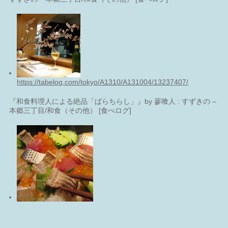
https://tabelog.com/tokyo/A1310/A131004/13237407/
『和食料理人による絶品「ばらちらし」』by 蓼喰人 : すずきの –
本郷三丁目/和食（その他） [食べログ]